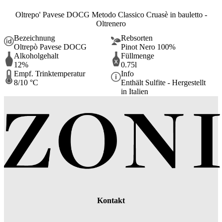
Oltrepo' Pavese DOCG Metodo Classico Cruasè in bauletto -
Oltrenero
Bezeichnung
Rebsorten
Oltrepò Pavese DOCG
Pinot Nero 100%
Alkoholgehalt
Füllmenge
12%
0.75l
Empf. Trinktemperatur
Info
8/10 °C
Enthält Sulfite - Hergestellt
in Italien
Kontakt