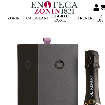
POGGIO LE
CAS
ZONIN
CA' BOLANI
OLTRENERO
COSTE
DI 