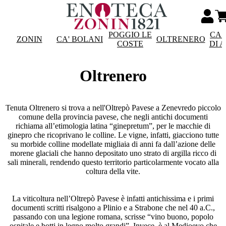
POGGIO LE
CAS
ZONIN
CA' BOLANI
OLTRENERO
COSTE
DI 
Oltrenero
Tenuta Oltrenero si trova a nell'Oltrepò Pavese a Zenevredo piccolo
comune della provincia pavese, che negli antichi documenti
richiama all’etimologia latina “ginepretum”, per le macchie di
ginepro che ricoprivano le colline. Le vigne, infatti, giacciono tutte
su morbide colline modellate migliaia di anni fa dall’azione delle
morene glaciali che hanno depositato uno strato di argilla ricco di
sali minerali, rendendo questo territorio particolarmente vocato alla
coltura della vite.
La viticoltura nell’Oltrepò Pavese è infatti antichissima e i primi
documenti scritti risalgono a Plinio e a Strabone che nel 40 a.C.,
passando con una legione romana, scrisse “vino buono, popolo
ospitale e botti in legno molto grandi”. Invece, è al Medioevo che