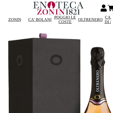
POGGIO LE
CAS
ZONIN
CA' BOLANI
OLTRENERO
COSTE
DI 