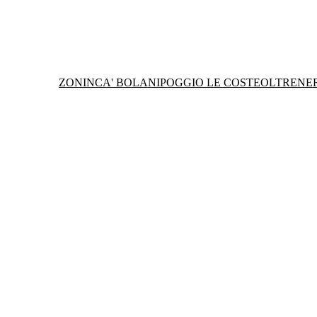
ZONIN
CA' BOLANI
POGGIO LE COSTE
OLTRENE