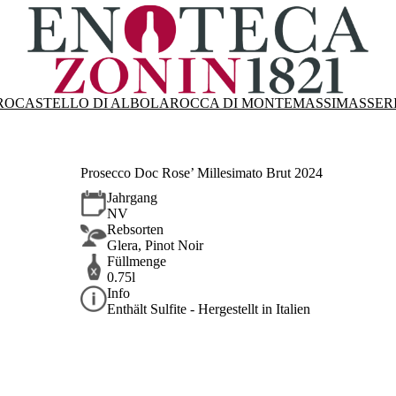
RO
CASTELLO DI ALBOLA
ROCCA DI MONTEMASSI
MASSER
Prosecco Doc Rose’ Millesimato Brut 2024
Jahrgang
NV
Rebsorten
Glera, Pinot Noir
Füllmenge
0.75l
Info
Enthält Sulfite - Hergestellt in Italien