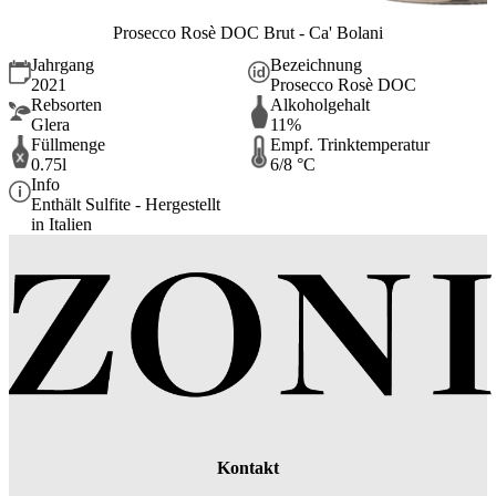
Prosecco Rosè DOC Brut - Ca' Bolani
Jahrgang
Bezeichnung
2021
Prosecco Rosè DOC
Rebsorten
Alkoholgehalt
Glera
11%
Füllmenge
Empf. Trinktemperatur
0.75l
6/8 °C
Info
Enthält Sulfite - Hergestellt
in Italien
Kontakt