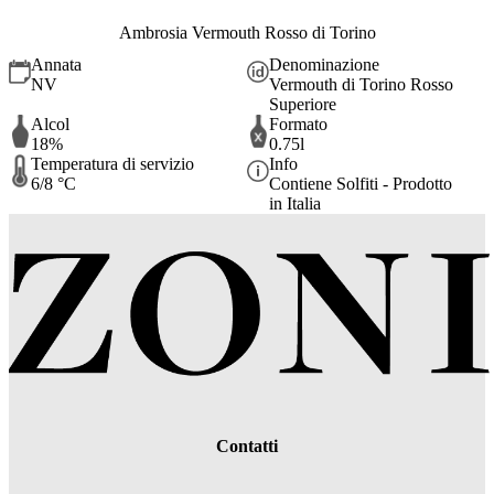
Ambrosia Vermouth Rosso di Torino
Annata
Denominazione
NV
Vermouth di Torino Rosso
Superiore
Alcol
Formato
18%
0.75l
Temperatura di servizio
Info
6/8 °C
Contiene Solfiti - Prodotto
in Italia
Contatti