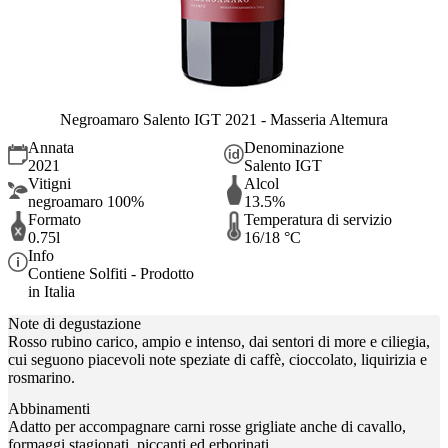
Negroamaro Salento IGT 2021 - Masseria Altemura
Annata
Denominazione
2021
Salento IGT
Vitigni
Alcol
negroamaro 100%
13.5%
Formato
Temperatura di servizio
0.75l
16/18 °C
Info
Contiene Solfiti - Prodotto
in Italia
Note di degustazione
Rosso rubino carico, ampio e intenso, dai sentori di more e ciliegia,
cui seguono piacevoli note speziate di caffè, cioccolato, liquirizia e
rosmarino.
Abbinamenti
Adatto per accompagnare carni rosse grigliate anche di cavallo,
formaggi stagionati, piccanti ed erborinati.