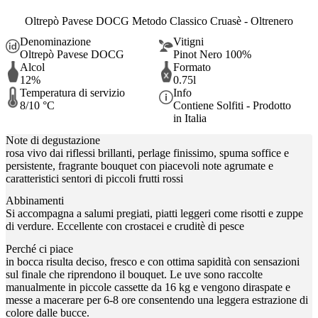
Oltrepò Pavese DOCG Metodo Classico Cruasè - Oltrenero
Denominazione
Vitigni
Oltrepò Pavese DOCG
Pinot Nero 100%
Alcol
Formato
12%
0.75l
Temperatura di servizio
Info
8/10 °C
Contiene Solfiti - Prodotto
in Italia
Note di degustazione
rosa vivo dai riflessi brillanti, perlage finissimo, spuma soffice e
persistente, fragrante bouquet con piacevoli note agrumate e
caratteristici sentori di piccoli frutti rossi
Abbinamenti
Si accompagna a salumi pregiati, piatti leggeri come risotti e zuppe
di verdure. Eccellente con crostacei e cruditè di pesce
Perché ci piace
in bocca risulta deciso, fresco e con ottima sapidità con sensazioni
sul finale che riprendono il bouquet. Le uve sono raccolte
manualmente in piccole cassette da 16 kg e vengono diraspate e
messe a macerare per 6-8 ore consentendo una leggera estrazione di
colore dalle bucce.