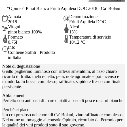
"Opimio" Pinot Bianco Friuli Aquileia DOC 2018 - Ca’ Bolani
Annata
Denominazione
2018
Friuli Aquileia DOC
Vitigni
Alcol
pinot bianco 100%
13%
Formato
Temperatura di servizio
0.75l
10/12 °C
Info
Contiene Solfiti - Prodotto
in Italia
Note di degustazione
Giallo paglierino luminoso con riflessi smeraldini, al naso chiaro
ricordo di frutta: mela renetta, pera, note agrumate e poi incenso e
mandorla. In bocca complesso, raffinato, sapido e fresco con finale
persistente.
Abbinamenti
Perfetto con antipasti di mare e piatti a base di pesce o carni bianche
Perché ci piace
Un cru prezioso nel cuore di Ca' Bolani, vino raffinato e complesso.
Nel nome un omaggio al console Opimio, ricordato da Petronio per
la qualità dei vini prodotti sotto il suo governo.