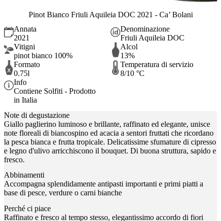
Pinot Bianco Friuli Aquileia DOC 2021 - Ca’ Bolani
Annata
Denominazione
2021
Friuli Aquileia DOC
Vitigni
Alcol
pinot bianco 100%
13%
Formato
Temperatura di servizio
0.75l
8/10 °C
Info
Contiene Solfiti - Prodotto
in Italia
Note di degustazione
Giallo paglierino luminoso e brillante, raffinato ed elegante, unisce
note floreali di biancospino ed acacia a sentori fruttati che ricordano
la pesca bianca e frutta tropicale. Delicatissime sfumature di cipresso
e legno d'ulivo arricchiscono il bouquet. Di buona struttura, sapido e
fresco.
Abbinamenti
Accompagna splendidamente antipasti importanti e primi piatti a
base di pesce, verdure o carni bianche
Perché ci piace
Raffinato e fresco al tempo stesso, elegantissimo accordo di fiori