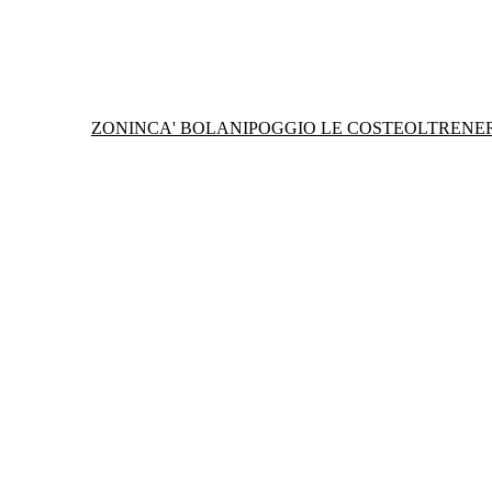
ZONIN
CA' BOLANI
POGGIO LE COSTE
OLTRENE