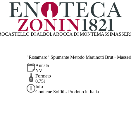
RO
CASTELLO DI ALBOLA
ROCCA DI MONTEMASSI
MASSER
"Rosamaro" Spumante Metodo Martinotti Brut - Masser
Annata
NV
Formato
0.75l
Info
Contiene Solfiti - Prodotto in Italia