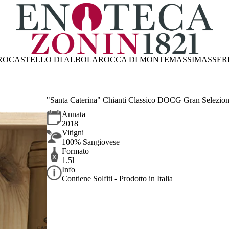
RO
CASTELLO DI ALBOLA
ROCCA DI MONTEMASSI
MASSER
"Santa Caterina" Chianti Classico DOCG Gran Selezion
Annata
2018
Vitigni
100% Sangiovese
Formato
1.5l
Info
Contiene Solfiti - Prodotto in Italia