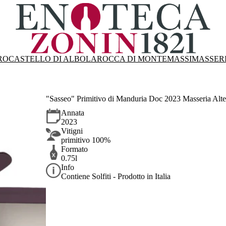
RO
CASTELLO DI ALBOLA
ROCCA DI MONTEMASSI
MASSER
"Sasseo" Primitivo di Manduria Doc 2023 Masseria Alt
Annata
2023
Vitigni
primitivo 100%
Formato
0.75l
Info
Contiene Solfiti - Prodotto in Italia