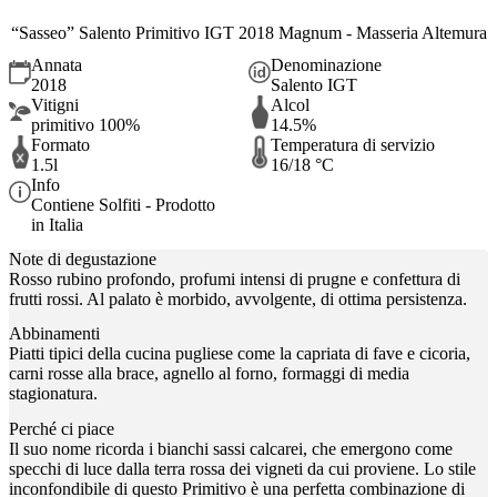
“Sasseo” Salento Primitivo IGT 2018 Magnum - Masseria Altemura
Annata
Denominazione
2018
Salento IGT
Vitigni
Alcol
primitivo 100%
14.5%
Formato
Temperatura di servizio
1.5l
16/18 °C
Info
Contiene Solfiti - Prodotto
in Italia
Note di degustazione
Rosso rubino profondo, profumi intensi di prugne e confettura di
frutti rossi. Al palato è morbido, avvolgente, di ottima persistenza.
Abbinamenti
Piatti tipici della cucina pugliese come la capriata di fave e cicoria,
carni rosse alla brace, agnello al forno, formaggi di media
stagionatura.
Perché ci piace
Il suo nome ricorda i bianchi sassi calcarei, che emergono come
specchi di luce dalla terra rossa dei vigneti da cui proviene. Lo stile
inconfondibile di questo Primitivo è una perfetta combinazione di