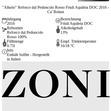
"Alturio" Refosco dal Peduncolo Rosso Friuli Aquileia DOC 2016 -
Ca' Bolani
Jahrgang
Bezeichnung
2016
Friuli Aquileia DOC
Rebsorten
Alkoholgehalt
Refosco dal Peduncolo
13%
Rosso 100%
Füllmenge
Empf. Trinktemperatur
0.75l
16/18 °C
Info
Enthält Sulfite - Hergestellt
in Italien