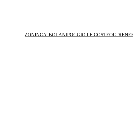
ZONIN
CA' BOLANI
POGGIO LE COSTE
OLTRENE