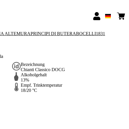
IA ALTEMURA
PRINCIPI DI BUTERA
BOCELLI1831
la
Bezeichnung
Chianti Classico DOCG
Alkoholgehalt
13%
Empf. Trinktemperatur
18/20 °C