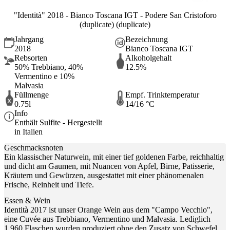
"Identità" 2018 - Bianco Toscana IGT - Podere San Cristoforo
(duplicate) (duplicate)
Jahrgang
Bezeichnung
2018
Bianco Toscana IGT
Rebsorten
Alkoholgehalt
50% Trebbiano, 40%
12.5%
Vermentino e 10%
Malvasia
Füllmenge
Empf. Trinktemperatur
0.75l
14/16 °C
Info
Enthält Sulfite - Hergestellt
in Italien
Geschmacksnoten
Ein klassischer Naturwein, mit einer tief goldenen Farbe, reichhaltig
und dicht am Gaumen, mit Nuancen von Apfel, Birne, Patisserie,
Kräutern und Gewürzen, ausgestattet mit einer phänomenalen
Frische, Reinheit und Tiefe.
Essen & Wein
Identità 2017 ist unser Orange Wein aus dem "Campo Vecchio",
eine Cuvée aus Trebbiano, Vermentino und Malvasia. Lediglich
1.960 Flaschen wurden produziert ohne den Zusatz von Schwefel.