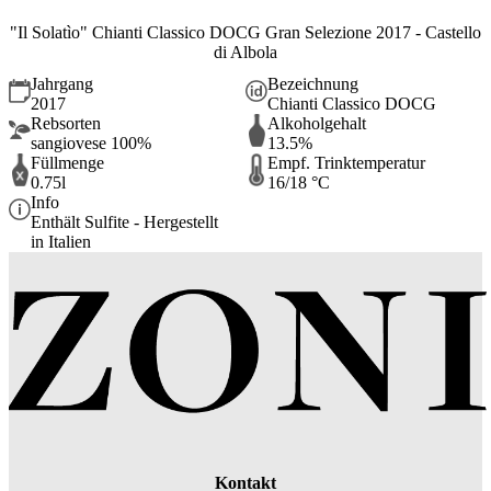
"Il Solatìo" Chianti Classico DOCG Gran Selezione 2017 - Castello
di Albola
Jahrgang
Bezeichnung
2017
Chianti Classico DOCG
Rebsorten
Alkoholgehalt
sangiovese 100%
13.5%
Füllmenge
Empf. Trinktemperatur
0.75l
16/18 °C
Info
Enthält Sulfite - Hergestellt
in Italien
Kontakt