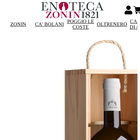
POGGIO LE
CAS
ZONIN
CA' BOLANI
OLTRENERO
COSTE
DI 