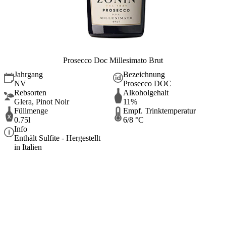
Prosecco Doc Millesimato Brut
Jahrgang
Bezeichnung
NV
Prosecco DOC
Rebsorten
Alkoholgehalt
Glera, Pinot Noir
11%
Füllmenge
Empf. Trinktemperatur
0.75l
6/8 °C
Info
Enthält Sulfite - Hergestellt
in Italien