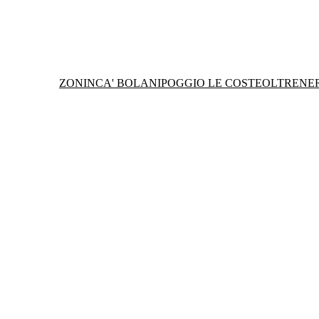
ZONIN
CA' BOLANI
POGGIO LE COSTE
OLTRENE