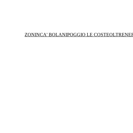
ZONIN
CA' BOLANI
POGGIO LE COSTE
OLTRENE