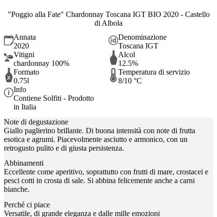
"Poggio alla Fate" Chardonnay Toscana IGT BIO 2020 - Castello
di Albola
Annata
Denominazione
2020
Toscana IGT
Vitigni
Alcol
chardonnay 100%
12.5%
Formato
Temperatura di servizio
0.75l
8/10 °C
Info
Contiene Solfiti - Prodotto
in Italia
Note di degustazione
Giallo paglierino brillante. Di buona intensità con note di frutta
esotica e agrumi. Piacevolmente asciutto e armonico, con un
retrogusto pulito e di giusta persistenza.
Abbinamenti
Eccellente come aperitivo, soprattutto con frutti di mare, crostacei e
pesci cotti in crosta di sale. Si abbina felicemente anche a carni
bianche.
Perché ci piace
Versatile, di grande eleganza e dalle mille emozioni