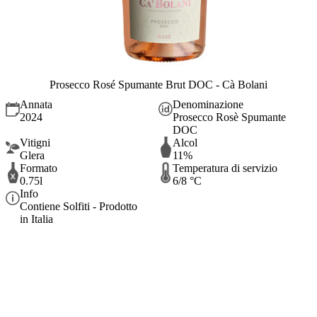
Prosecco Rosé Spumante Brut DOC - Cà Bolani
Annata
Denominazione
2024
Prosecco Rosè Spumante
DOC
Vitigni
Alcol
Glera
11%
Formato
Temperatura di servizio
0.75l
6/8 °C
Info
Contiene Solfiti - Prodotto
in Italia