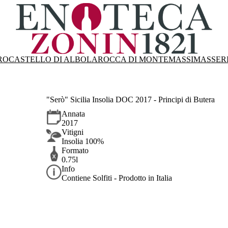
RO
CASTELLO DI ALBOLA
ROCCA DI MONTEMASSI
MASSER
"Serò" Sicilia Insolia DOC 2017 - Principi di Butera
Annata
2017
Vitigni
Insolia 100%
Formato
0.75l
Info
Contiene Solfiti - Prodotto in Italia