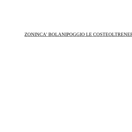
ZONIN
CA' BOLANI
POGGIO LE COSTE
OLTRENE