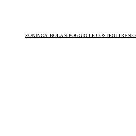
ZONIN
CA' BOLANI
POGGIO LE COSTE
OLTRENE