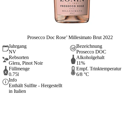
Prosecco Doc Rose’ Millesimato Brut 2022
Jahrgang
Bezeichnung
NV
Prosecco DOC
Rebsorten
Alkoholgehalt
Glera, Pinot Noir
11%
Füllmenge
Empf. Trinktemperatur
0.75l
6/8 °C
Info
Enthält Sulfite - Hergestellt
in Italien