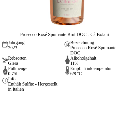
Prosecco Rosé Spumante Brut DOC - Cà Bolani
Jahrgang
Bezeichnung
2023
Prosecco Rosè Spumante
DOC
Rebsorten
Alkoholgehalt
Glera
11%
Füllmenge
Empf. Trinktemperatur
0.75l
6/8 °C
Info
Enthält Sulfite - Hergestellt
in Italien