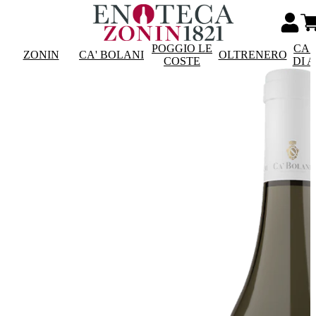
POGGIO LE
CAS
ZONIN
CA' BOLANI
OLTRENERO
COSTE
DI 