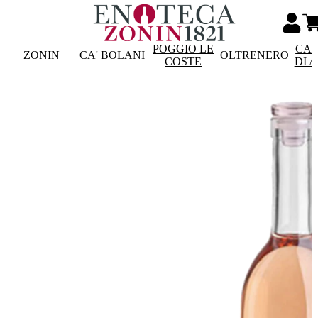
POGGIO LE
CAS
ZONIN
CA' BOLANI
OLTRENERO
COSTE
DI 