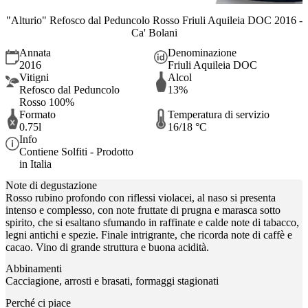
"Alturio" Refosco dal Peduncolo Rosso Friuli Aquileia DOC 2016 -
Ca' Bolani
Annata
Denominazione
2016
Friuli Aquileia DOC
Vitigni
Alcol
Refosco dal Peduncolo
13%
Rosso 100%
Formato
Temperatura di servizio
0.75l
16/18 °C
Info
Contiene Solfiti - Prodotto
in Italia
Note di degustazione
Rosso rubino profondo con riflessi violacei, al naso si presenta
intenso e complesso, con note fruttate di prugna e marasca sotto
spirito, che si esaltano sfumando in raffinate e calde note di tabacco,
legni antichi e spezie. Finale intrigrante, che ricorda note di caffè e
cacao. Vino di grande struttura e buona acidità.
Abbinamenti
Cacciagione, arrosti e brasati, formaggi stagionati
Perché ci piace