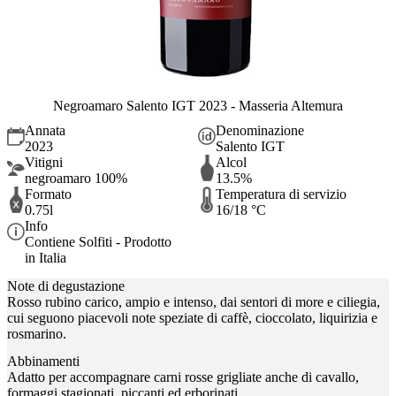
Negroamaro Salento IGT 2023 - Masseria Altemura
Annata
Denominazione
2023
Salento IGT
Vitigni
Alcol
negroamaro 100%
13.5%
Formato
Temperatura di servizio
0.75l
16/18 °C
Info
Contiene Solfiti - Prodotto
in Italia
Note di degustazione
Rosso rubino carico, ampio e intenso, dai sentori di more e ciliegia,
cui seguono piacevoli note speziate di caffè, cioccolato, liquirizia e
rosmarino.
Abbinamenti
Adatto per accompagnare carni rosse grigliate anche di cavallo,
formaggi stagionati, piccanti ed erborinati.