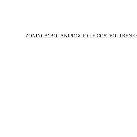
ZONIN
CA' BOLANI
POGGIO LE COSTE
OLTRENE