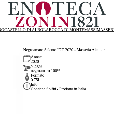
RO
CASTELLO DI ALBOLA
ROCCA DI MONTEMASSI
MASSER
Negroamaro Salento IGT 2020 - Masseria Altemura
Annata
2020
Vitigni
negroamaro 100%
Formato
0.75l
Info
Contiene Solfiti - Prodotto in Italia