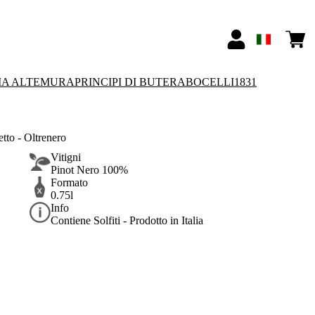
IA ALTEMURA
PRINCIPI DI BUTERA
BOCELLI1831
to - Oltrenero
Vitigni
Pinot Nero 100%
Formato
0.75l
Info
Contiene Solfiti - Prodotto in Italia