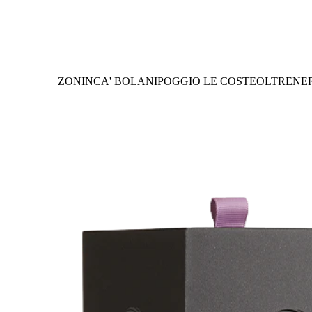
ZONIN
CA' BOLANI
POGGIO LE COSTE
OLTRENE