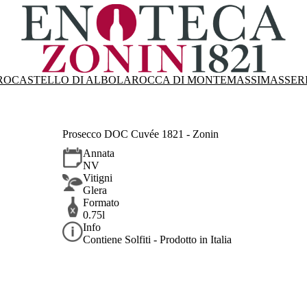
RO
CASTELLO DI ALBOLA
ROCCA DI MONTEMASSI
MASSER
Prosecco DOC Cuvée 1821 - Zonin
Annata
NV
Vitigni
Glera
Formato
0.75l
Info
Contiene Solfiti - Prodotto in Italia