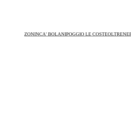
ZONIN
CA' BOLANI
POGGIO LE COSTE
OLTRENE