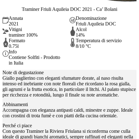
Traminer Friuli Aquileia DOC 2021 - Ca’ Bolani
Annata
Denominazione
2021
Friuli Aquileia DOC
Vitigni
Alcol
traminer 100%
14%
Formato
Temperatura di servizio
0.75l
8/10 °C
Info
Contiene Solfiti - Prodotto
in Italia
Note di degustazione
Giallo paglierino con eleganti sfumature dorate, al naso risulta
intenso ed inebriante con note floreali che ricordano la rosa gialla,
gli agrumi e la frutta esotica, in particolare il litchi. Al palato stupisce
per ricchezza e rotondità, lungo il finale su note aromatiche.
Abbinamenti
Accompagna con eleganza antipasti caldi, minestre e zuppe. Ideale
con crostini di trota fumè e con piatti della cucina orientale.
Perché ci piace
Con questo Traminer la Riviera Friulana si riconferma come culla
ideale di grandi bianchi aromatici, sempre raffinati ed eleganti nella