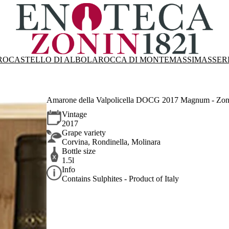
RO
CASTELLO DI ALBOLA
ROCCA DI MONTEMASSI
MASSER
Amarone della Valpolicella DOCG 2017 Magnum - Zon
Vintage
2017
Grape variety
Corvina, Rondinella, Molinara
Bottle size
1.5l
Info
Contains Sulphites - Product of Italy