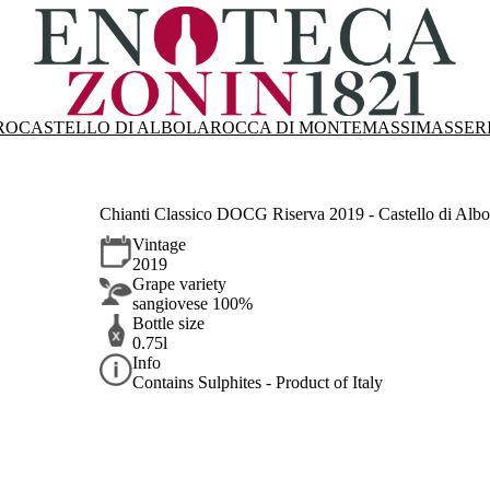
RO
CASTELLO DI ALBOLA
ROCCA DI MONTEMASSI
MASSER
Chianti Classico DOCG Riserva 2019 - Castello di Albo
Vintage
2019
Grape variety
sangiovese 100%
Bottle size
0.75l
Info
Contains Sulphites - Product of Italy