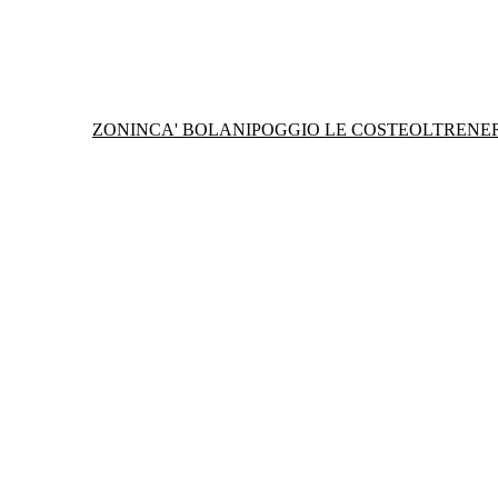
ZONIN
CA' BOLANI
POGGIO LE COSTE
OLTRENE