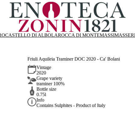
RO
CASTELLO DI ALBOLA
ROCCA DI MONTEMASSI
MASSER
Friuli Aquileia Traminer DOC 2020 - Ca' Bolani
Vintage
2020
Grape variety
traminer 100%
Bottle size
0.75l
Info
Contains Sulphites - Product of Italy