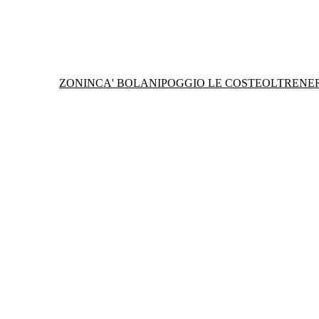
ZONIN
CA' BOLANI
POGGIO LE COSTE
OLTRENE