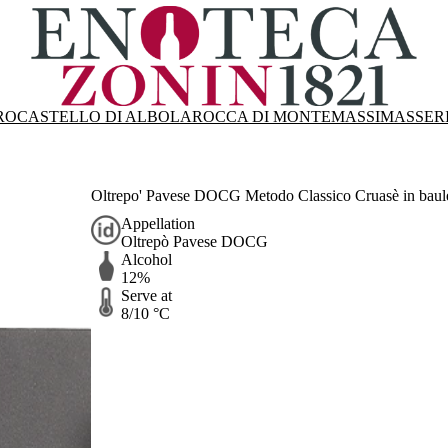
RO
CASTELLO DI ALBOLA
ROCCA DI MONTEMASSI
MASSER
Oltrepo' Pavese DOCG Metodo Classico Cruasè in baulet
Appellation
Oltrepò Pavese DOCG
Alcohol
12%
Serve at
8/10 °C