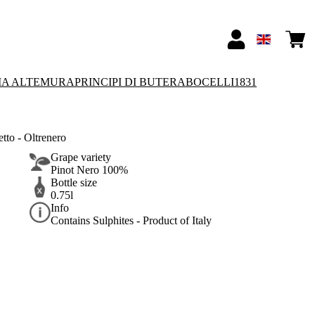
IA ALTEMURA
PRINCIPI DI BUTERA
BOCELLI1831
to - Oltrenero
Grape variety
Pinot Nero 100%
Bottle size
0.75l
Info
Contains Sulphites - Product of Italy