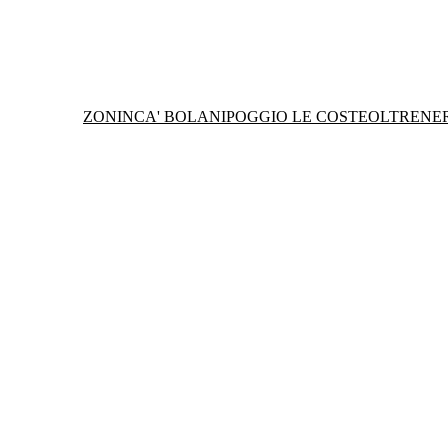
ZONIN
CA' BOLANI
POGGIO LE COSTE
OLTRENE