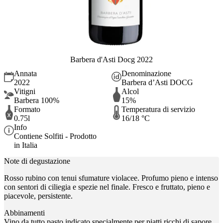
Barbera d'Asti Docg 2022
Annata
Denominazione
2022
Barbera d’Asti DOCG
Vitigni
Alcol
Barbera 100%
15%
Formato
Temperatura di servizio
0.75l
16/18 °C
Info
Contiene Solfiti - Prodotto
in Italia
Note di degustazione
Rosso rubino con tenui sfumature violacee. Profumo pieno e intenso
con sentori di ciliegia e spezie nel finale. Fresco e fruttato, pieno e
piacevole, persistente.
Abbinamenti
Vino da tutto pasto indicato specialmente per piatti ricchi di sapore,