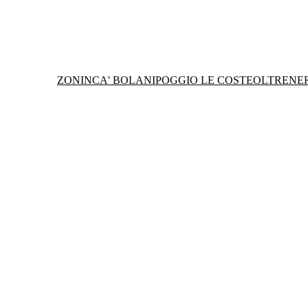
ZONIN
CA' BOLANI
POGGIO LE COSTE
OLTRENE