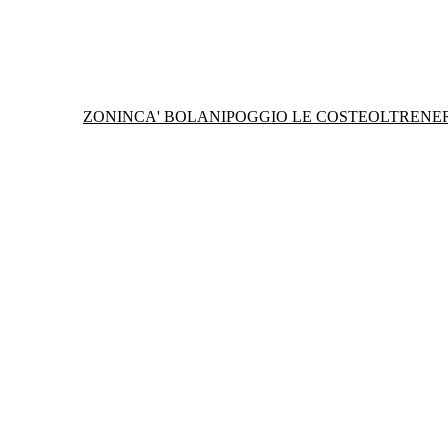
ZONIN
CA' BOLANI
POGGIO LE COSTE
OLTRENE