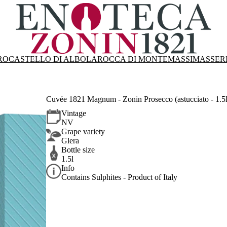
RO
CASTELLO DI ALBOLA
ROCCA DI MONTEMASSI
MASSER
Cuvée 1821 Magnum - Zonin Prosecco (astucciato - 1.5l
Vintage
NV
Grape variety
Glera
Bottle size
1.5l
Info
Contains Sulphites - Product of Italy