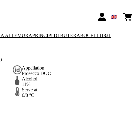
IA ALTEMURA
PRINCIPI DI BUTERA
BOCELLI1831
)
Appellation
Prosecco DOC
Alcohol
11%
Serve at
6/8 °C