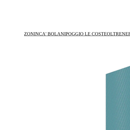
ZONIN
CA' BOLANI
POGGIO LE COSTE
OLTRENE