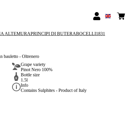
IA ALTEMURA
PRINCIPI DI BUTERA
BOCELLI1831
bauletto - Oltrenero
Grape variety
Pinot Nero 100%
Bottle size
1.5l
Info
Contains Sulphites - Product of Italy